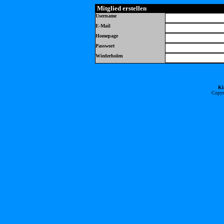
Mitglied erstellen
Username
E-Mail
Homepage
Passwort
Wiederholen
Ki
Copyr