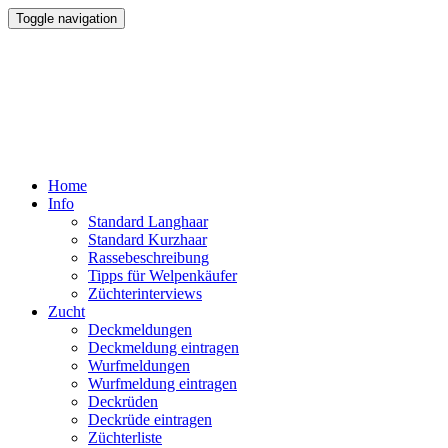
Toggle navigation
Colliewelt.de
seit 1995
....alles über den Collie
Home
Info
Standard Langhaar
Standard Kurzhaar
Rassebeschreibung
Tipps für Welpenkäufer
Züchterinterviews
Zucht
Deckmeldungen
Deckmeldung eintragen
Wurfmeldungen
Wurfmeldung eintragen
Deckrüden
Deckrüde eintragen
Züchterliste