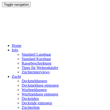
Toggle navigation
Colliewelt.de
seit 1995
....alles über den Collie
Home
Info
Standard Langhaar
Standard Kurzhaar
Rassebeschreibung
Tipps für Welpenkäufer
Züchterinterviews
Zucht
Deckmeldungen
Deckmeldung eintragen
Wurfmeldungen
Wurfmeldung eintragen
Deckrüden
Deckrüde eintragen
Züchterliste