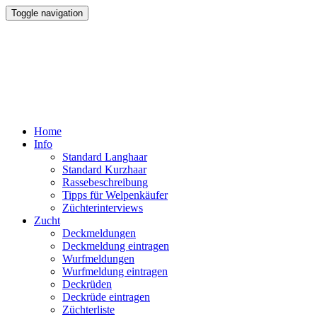
Toggle navigation
Colliewelt.de
seit 1995
....alles über den Collie
Home
Info
Standard Langhaar
Standard Kurzhaar
Rassebeschreibung
Tipps für Welpenkäufer
Züchterinterviews
Zucht
Deckmeldungen
Deckmeldung eintragen
Wurfmeldungen
Wurfmeldung eintragen
Deckrüden
Deckrüde eintragen
Züchterliste